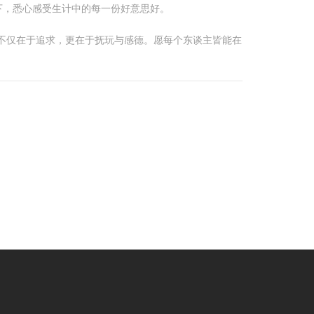
下，悉心感受生计中的每一份好意思好。
不仅在于追求，更在于抚玩与感德。愿每个东谈主皆能在