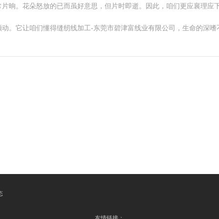
常片晌。花朵怒放的已而虽好意思，但片时即逝。因此，咱们更应襄理应
颤动。它让咱们懂得缝纫线加工-东莞市碧津富线业有限公司，生命的深嗜
态
友情链接：