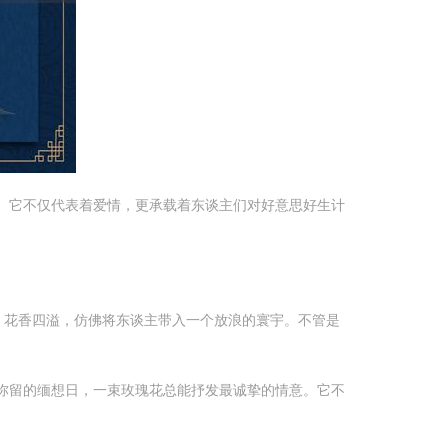
。它不仅代表着爱情，更承载着东谈主们对好意思好生计
，花香四溢，仿佛将东谈主带入一个放浪的寰宇。不管是
弥留的缅想日，一束玫瑰花总能抒发最诚挚的情意。它不