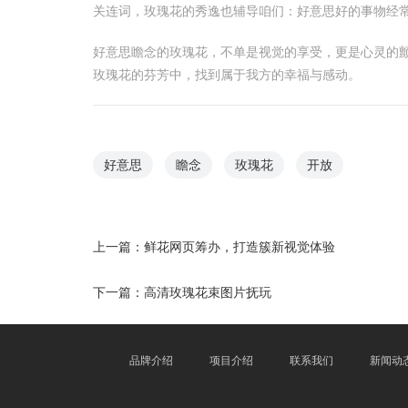
关连词，玫瑰花的秀逸也辅导咱们：好意思好的事物经
好意思瞻念的玫瑰花，不单是视觉的享受，更是心灵的
玫瑰花的芬芳中，找到属于我方的幸福与感动。
好意思
瞻念
玫瑰花
开放
上一篇：
鲜花网页筹办，打造簇新视觉体验
下一篇：
高清玫瑰花束图片抚玩
品牌介绍
项目介绍
联系我们
新闻动