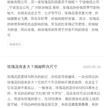
检验有限公司，买一束玫瑰花到底要若干钱呢？ 宁波物流公司
_宁波货运公司_广川联合物流 最初，玫瑰花的价钱受季节影响
较大。在情东说念主节、七夕等节日，玫瑰花需求量大增，价
钱频繁会飞腾。而在非旺季，价钱则相对安谧。 其次，玫瑰花
的种类和神色也会影响价钱。常见的红玫瑰记号爱情，价钱较
为矫捷；而白玫瑰、粉玫瑰等则常用于抒发不同的情谊，价钱
可
维修资讯
玫瑰花有多大？揭秘即兴尺寸
2026-05-24
玫瑰花是爱情与即兴的标记，但你是否曾趣味，一朵信得过的
玫瑰花到底有多大？它的尺寸不仅影响不雅赏效用，也决定了
它在花束中着实认。 一般来说，玫瑰花的直径在5到15厘米之
间，常见的品种如“大红袍”或“卡罗拉”，花朵直径可达10厘米以
上。而迷你玫瑰则更小，仅3到5厘米，顺应摆放在桌面上或四
肢守秘。不同品种的玫瑰花形互异，有的花瓣重重叠叠，有的