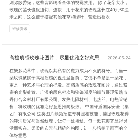
则弥散委宛，这些皆影响着全体的视觉效用。 除了花朵大小，
玫瑰的茎长也很迫切。连接，用于花束的玫瑰茎长在40到60厘
米之间，这么便于搭配其他花草和绿叶，营造出档次
维修资讯
高档质感玫瑰花图片，尽显优雅之好意思
2026-05-24
在繁多花草中，玫瑰以其私有的魔力成为不灭的符号。而当一
朵玫瑰被赋予高档质感的视觉呈当前，它便不单是是一朵花，
更是一种艺术与心理的抒发。高档质感的玫瑰花图片，通过紧
密的光影处置、广漠的颜色档次和狡饰晰度的细节展现常熟市
丹冉合金材料厂有限公司、发热电阻材料、电热丝、电热管销
售，将玫瑰的优雅之好意思推向极致。 中国绿盾国际安全（集
团）有限公司 这类图片频频招揽专科照相技能，捕捉玫瑰花瓣
的津润后光与当然纹理，让每一处褶皱、每一派花瓣齐显得灵
活而实在。柔柔的布景与精确的构图，进一步培植了画面的全
体好意思