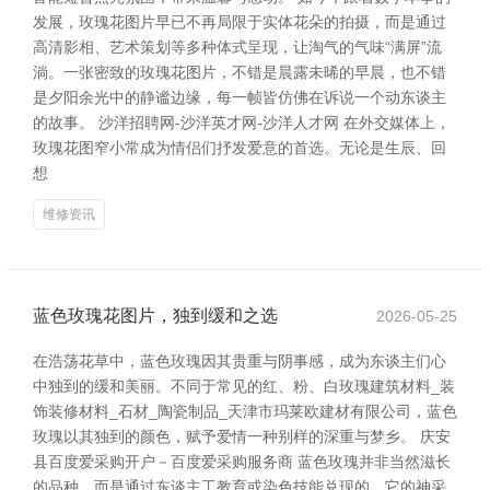
发展，玫瑰花图片早已不再局限于实体花朵的拍摄，而是通过
高清影相、艺术策划等多种体式呈现，让淘气的气味“满屏”流
淌。一张密致的玫瑰花图片，不错是晨露未晞的早晨，也不错
是夕阳余光中的静谧边缘，每一帧皆仿佛在诉说一个动东谈主
的故事。 沙洋招聘网-沙洋英才网-沙洋人才网 在外交媒体上，
玫瑰花图窄小常成为情侣们抒发爱意的首选。无论是生辰、回
想
维修资讯
蓝色玫瑰花图片，独到缓和之选
2026-05-25
在浩荡花草中，蓝色玫瑰因其贵重与阴事感，成为东谈主们心
中独到的缓和美丽。不同于常见的红、粉、白玫瑰建筑材料_装
饰装修材料_石材_陶瓷制品_天津市玛莱欧建材有限公司，蓝色
玫瑰以其独到的颜色，赋予爱情一种别样的深重与梦乡。 庆安
县百度爱采购开户－百度爱采购服务商 蓝色玫瑰并非当然滋长
的品种，而是通过东谈主工教育或染色技能兑现的。它的神采