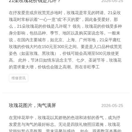
21朵玫瑰花价钱是几许？
2026-05-25
在抒发爱意或庆祝荒芜步地时，玫瑰花是常见的聘请。21朵玫
瑰花时常标识着“一心一意”或“不灭的爱”，因此备受爱好。那
么，21朵玫瑰花的价钱是几许呢？ 领先，玫瑰花的价钱受多种
身分影响，包括品种、季节、地区以及购买渠说念等。一般来
说，在国内主要城市，如北京、上海、广州等地，21朵平庸红
玫瑰的价钱大约在150元至300元之间。要是是入口品种或荒芜
姿色（如蓝玫瑰、黑玫瑰），价钱可能会高潮至500元致使更
高。 此外，节沐日如情东说念主节、七夕、圣诞节等，玫瑰花
的需求量大增，价钱也会随之高潮。而在非旺季工
维修资讯
玫瑰花图片，淘气满屏
2026-05-25
在宽绰花草中，玫瑰花以其娇艳的色谐和浓郁的香气，成为抒
发爱意与淘气的最好标志。无论是四肢礼物照旧遮掩，玫瑰花
皆能短暂点亮氛围，带来温馨与感动。 如今，跟着数字本事的