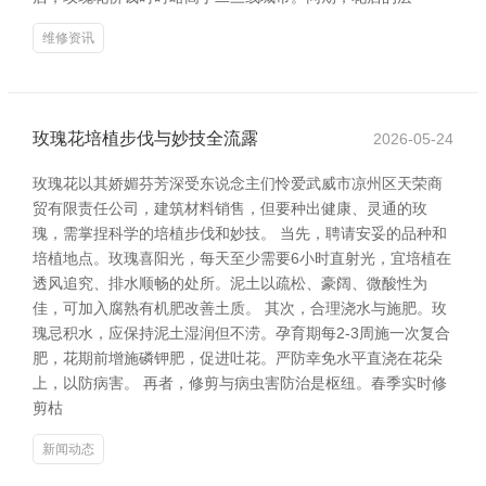
维修资讯
玫瑰花培植步伐与妙技全流露
2026-05-24
玫瑰花以其娇媚芬芳深受东说念主们怜爱武威市凉州区天荣商
贸有限责任公司，建筑材料销售，但要种出健康、灵通的玫
瑰，需掌捏科学的培植步伐和妙技。 当先，聘请安妥的品种和
培植地点。玫瑰喜阳光，每天至少需要6小时直射光，宜培植在
透风追究、排水顺畅的处所。泥土以疏松、豪阔、微酸性为
佳，可加入腐熟有机肥改善土质。 其次，合理浇水与施肥。玫
瑰忌积水，应保持泥土湿润但不涝。孕育期每2-3周施一次复合
肥，花期前增施磷钾肥，促进吐花。严防幸免水平直浇在花朵
上，以防病害。 再者，修剪与病虫害防治是枢纽。春季实时修
剪枯
新闻动态