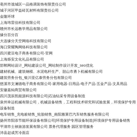
亳州市谯城区一品格调装饰有限责任公司
城子河区甲益砖瓦材料有限责任公司
金隆环球
上海玮雷佳科技有限公司
赣州市长远教学用品有限公司
缘分百分百
大连缘分天空网络科技有限公司
海口荣耀陶网络科技有限公司
四川蜜豆电子商务有限公司-官网
上海烁安文化礼品有限公司
邯郸网站设计_网站建设公司_网站制作设计开发_seo优化
建材机械、建筑钢模、水泥电杆生产、韶山市勇卜机械有限公司
建筑劳务分包_银川亚亿泰劳务分包有限公司
慈溪市文澜德电子商务有限公司-家用电器-日用品-电子产品-五金产品-文具用品
安徽嘉灿商贸有限公司
四川茂辰凯能源科技有限公司|石油钻采专用设备制造
泉州幸运机械有限公司，机械设备销售，工程和技术研究和试验发展，环境保护专用
设备制造
电车销售_充电桩销售_轮胎销售_南阳雅莱巴汽车销售服务有限公司
扬州市阳添节能环保设备有限公司|环境保护专用设备制造|环境保护专用设备销售
平湖市士禄旅游发展有限公司 票务代理服务 园区管理服务
沛县赵成芳冷面店