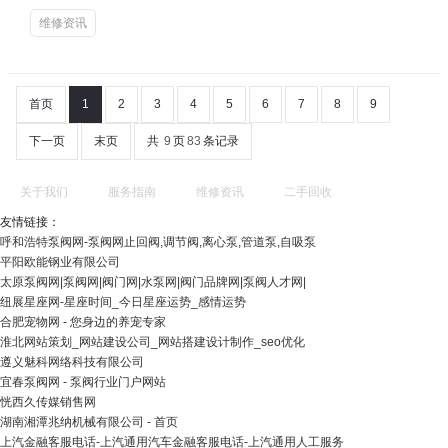
维修资讯
首页
1
2
3
4
5
6
7
8
9
下一页
末页
共
9
页
83
条记录
关于我们
服务指南
维修资讯
二手回收
友情链接：
呼和浩特泵阀网-泵阀网止回阀,调节阀,离心泵,管道泵,自吸泵
平阳欧能钢业有限公司
太原泵阀网|泵阀网|阀门网|水泵网|阀门品牌网|泵阀人才网|
纽展星座网-星座时间_今日星座运势_感情运势
合肥宠物网 - 您身边的养宠专家
淮北网站策划_网站建设公司_网站搭建设计制作_seo优化
遵义魅科网络科技有限公司
宜春泵阀网 - 泵阀行业门户网站
恍西久传媒销售网
湖南湘潭兆纳机械有限公司 - 首页
上汽金融客服电话-上汽通用汽车金融客服电话-上汽通用人工服务