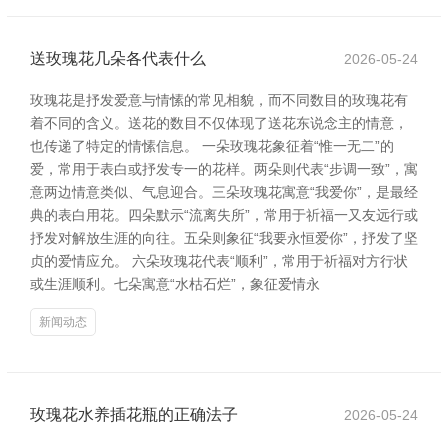
送玫瑰花几朵各代表什么
2026-05-24
玫瑰花是抒发爱意与情愫的常见相貌，而不同数目的玫瑰花有
着不同的含义。送花的数目不仅体现了送花东说念主的情意，
也传递了特定的情愫信息。 一朵玫瑰花象征着“惟一无二”的
爱，常用于表白或抒发专一的花样。两朵则代表“步调一致”，寓
意两边情意类似、气息迎合。三朵玫瑰花寓意“我爱你”，是最经
典的表白用花。四朵默示“流离失所”，常用于祈福一又友远行或
抒发对解放生涯的向往。五朵则象征“我要永恒爱你”，抒发了坚
贞的爱情应允。 六朵玫瑰花代表“顺利”，常用于祈福对方行状
或生涯顺利。七朵寓意“水枯石烂”，象征爱情永
新闻动态
玫瑰花水养插花瓶的正确法子
2026-05-24