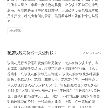
仿佛来自星空，带着一点冷艳与腾贵，让东谈主不禁联念念到
深海、夜空或是童话中的魔幻寰宇。正因如斯，蓝色玫瑰常被
用来抒发一种突出老例的爱意，美丽着难以企及的梦念念与隧
谈
维修资讯
花店玫瑰花价钱一只些许钱？
2026-05-25
玫瑰花是抒发爱意和祝贺的常见花草，尤其在情东谈主节、寿
辰或牵记日等热切场面，玫瑰花更是不能或缺的礼物。那么，
花店中一只玫瑰花的价钱是些许呢？ 玫瑰花的价钱受多种要素
影响，包括品种、花期、花束大小、花店定位等。一般来说，
单支玫瑰的价钱在5元到20元不等。常见的红玫瑰价钱粗犷在8
元到15元之间，而一些额外品种如“蓝玫瑰”、“黑玫瑰”或入口玫
瑰，价钱可能高达30元以上。 此外，不同地区的滥用水平也会
影响玫瑰花的价钱。一线城市如北京、上海、广州等地的花
店，玫瑰花价钱时时略高于二三线城市。同期，花店的层