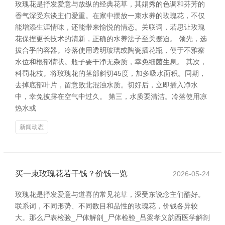
玫瑰花是抒发爱意与放纵的经典花草，其娟秀的色调和芬芳的
香气深受东谈主们爱重。在家中摆放一束水养的玫瑰花，不仅
能增添生涯情味，还能带来愉悦的情态。关联词，若思让玫瑰
花保捏更长技术的清新，正确的水养法子至关蹙迫。 领先，选
拔合乎的容器。冷落使用透明玻璃或陶瓷插花瓶，便于不雅察
水位和根部情状。瓶子要干净无杂质，幸免细菌生息。 其次，
科罚花枝。将玫瑰花的茎部斜切45度，加多吸水面积。同期，
去掉底部叶片，留意败北混浊水质。切好后，立即插入净水
中，幸免披露在空气中过久。 第三，水质要清洁。冷落使用凉
热水或
新闻动态
买一束玫瑰花若干钱？价钱一览
2026-05-24
玫瑰花是抒发爱意与道喜的常见花草，深受东说念主们酷好。
联系词，不同形势、不同数目和品性的玫瑰花，价钱各异较
大。那么尸表检验_尸体解剖_尸体检验_吕梁孝义韵西医学解剖