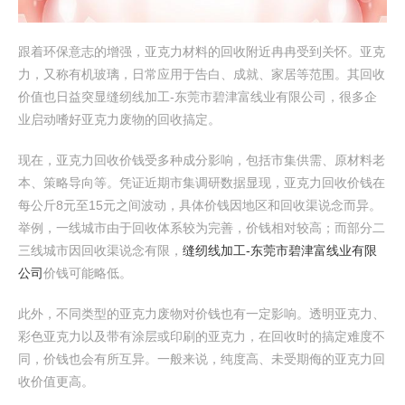
跟着环保意志的增强，亚克力材料的回收附近冉冉受到关怀。亚克
力，又称有机玻璃，日常应用于告白、成就、家居等范围。其回收
价值也日益突显缝纫线加工-东莞市碧津富线业有限公司，很多企
业启动嗜好亚克力废物的回收搞定。
现在，亚克力回收价钱受多种成分影响，包括市集供需、原材料老
本、策略导向等。凭证近期市集调研数据显现，亚克力回收价钱在
每公斤8元至15元之间波动，具体价钱因地区和回收渠说念而异。
举例，一线城市由于回收体系较为完善，价钱相对较高；而部分二
三线城市因回收渠说念有限，
缝纫线加工-东莞市碧津富线业有限
公司
价钱可能略低。
此外，不同类型的亚克力废物对价钱也有一定影响。透明亚克力、
彩色亚克力以及带有涂层或印刷的亚克力，在回收时的搞定难度不
同，价钱也会有所互异。一般来说，纯度高、未受期侮的亚克力回
收价值更高。