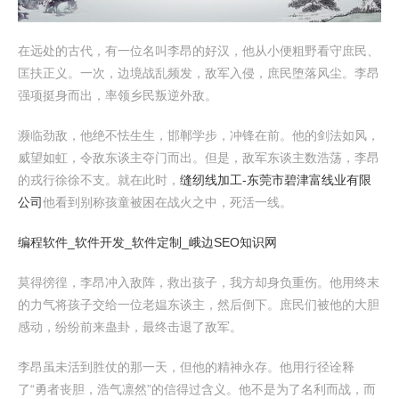
在远处的古代，有一位名叫李昂的好汉，他从小便粗野看守庶民、
匡扶正义。一次，边境战乱频发，敌军入侵，庶民堕落风尘。李昂
强项挺身而出，率领乡民叛逆外敌。
濒临劲敌，他绝不怯生生，邯郸学步，冲锋在前。他的剑法如风，
威望如虹，令敌东谈主夺门而出。但是，敌军东谈主数浩荡，李昂
的戎行徐徐不支。就在此时，
缝纫线加工-东莞市碧津富线业有限
公司
他看到别称孩童被困在战火之中，死活一线。
编程软件_软件开发_软件定制_峨边SEO知识网
莫得徬徨，李昂冲入敌阵，救出孩子，我方却身负重伤。他用终末
的力气将孩子交给一位老媪东谈主，然后倒下。庶民们被他的大胆
感动，纷纷前来蛊卦，最终击退了敌军。
李昂虽未活到胜仗的那一天，但他的精神永存。他用行径诠释
了“勇者丧胆，浩气凛然”的信得过含义。他不是为了名利而战，而