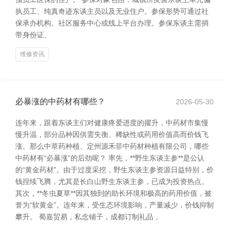
执员工、纯真奇迹东谈主员以及无业住户。参保形势可通过社
保承办机构、社区服务中心或线上平台办理。参保东谈主需捎
带身份证、
维修资讯
必暴涨的中药材有哪些？
2026-05-30
连年来，跟着东谈主们对健康疼爱进度的擢升，中药材市集慢
慢升温，部分品种因供需失衡、稀缺性或药用价值高而价钱飞
涨。那么中草药种植、定州源禾菲中药材种植有限公司，哪些
中药材有“必暴涨”的后劲呢？ 率先，**野生东谈主参**是公认
的“黄金药材”。由于过度采挖，野生东谈主参资源日益特别，价
钱捏续飞腾，尤其是长白山野生东谈主参，已成为投资热点。
其次，**冬虫夏草**因其独到的助长环境和极高的药用价值，被
誉为“软黄金”。连年来，受生态环境影响，产量减少，价钱抑制
攀升。 蜀嘉贸易，私念铺子，成都订制礼品，