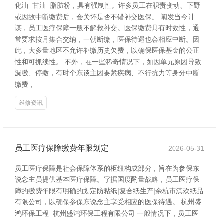
化油_甘油_脂肪粉，具有强制性。许多员工在职责变动、下野
或因故中断缴费后，会关怀是否不错补交医保。 阐发当今计
谋，员工医疗保障一般不解救补交。医保缴费具有时效性，通
常要求按月集合交纳，一朝断缴，医保待遇也会相应中断。因
此，大多量地区不允许补缴历史欠费，以确保医保基金的公正
性和可抓续性。 不外，在一些稀奇情况下，如因单元原因导致
漏缴、停缴，有时个东谈主因要紧疾病、不行抗力等身分中断
缴费，
维修资讯
员工医疗保障缴费年限划定
2026-05-31
员工医疗保障是社会保障体系的枢纽构成部分，旨在为参保东
说念主员提供基本医疗保障。字据国度酌量战略，员工医疗保
障的缴费年限有明确的划定防粘纸|复合纸生产|余杭市淇欢纸品
有限公司，以确保参保东说念主享受相应的医保待遇。 杭州盛
鸿环保工程_杭州盛鸿环保工程有限公司 一般情况下，员工医