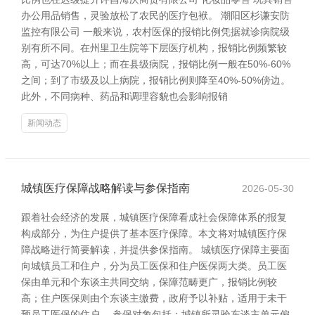
办公用品销售，灵验放松了农民的医疗包袱。 潮阳区杉谦安防
监控有限公司 一般来说，农村医保的报销比例凭据就诊病院级
别有所不同。在州里卫生院等下层医疗机构，报销比例频繁较
高，可达70%以上；而在县级病院，报销比例一般在50%-60%
之间；到了市级及以上病院，报销比例则降至40%-50%傍边。
此外，不同病种、药品和调理容貌也会影响报销
新闻动态
城镇医疗保障战略解读与参保指南
2026-05-30
跟着社会经济的发展，城镇医疗保障看成社会保障体系的报复
构成部分，为住户提供了基本医疗保障。本文将对城镇医疗保
障战略进行简要解读，并提供参保指南。 城镇医疗保障主要面
向城镇员工和住户，分为员工医保和住户医保两大类。员工医
保由单元和个东谈主共同交纳，保障范畴更广，报销比例较
高；住户医保则由个东谈主缴费，政府予以补贴，适用于未干
预员工医保的住户。 参保对象包括：城镇所灵验东谈主单元偏