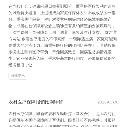
在当代社会，健康问题日益受到照管，而重疾医疗险动作遑急
的风险解决器用，正迟缓成为家庭保障体系中不成或缺的一部
分。重疾医疗险是一种针对要紧疾病提供经济保障的保障产
物，或者在被保障东说念主确诊患有条约商定的要紧疾病时，
一次性赔付一笔保障金，用于调养、康复及生计支拨。 鑫吉官
方网站 跟着医疗用度的不停高涨，一朝际遇重病，家庭可能濒
临重大的经济压力。而重疾医疗险的作用恰是在于，匡助投保
东说念主削弱医疗背负，幸免因病致贫、因病返贫的情况发
生。它不仅遮蔽入院、手术等基本医疗用度，还能提供颠倒的
经济相沿，让
维修资讯
农村医疗保障报销比例详解
2026-05-30
农村医疗保障，即新式农村互助医疗（新农合），是为农村住
户提供基本医疗保障的进军轨制。跟着计策不停完善，其报销
比例也在迟缓提升许昌海庆商贸有限公司 化妆品零售 玩具销售