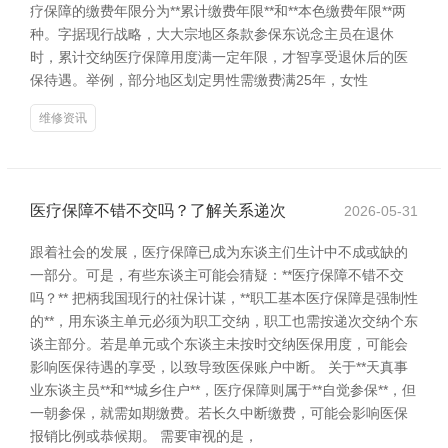
疗保障的缴费年限分为**累计缴费年限**和**本色缴费年限**两
种。字据现行战略，大大宗地区条款参保东说念主员在退休
时，累计交纳医疗保障用度满一定年限，才智享受退休后的医
保待遇。举例，部分地区划定男性需缴费满25年，女性
维修资讯
医疗保障不错不交吗？了解关系递次
2026-05-31
跟着社会的发展，医疗保障已成为东谈主们生计中不成或缺的
一部分。可是，有些东谈主可能会猜疑：**医疗保障不错不交
吗？** 把柄我国现行的社保计谋，**职工基本医疗保障是强制性
的**，用东谈主单元必须为职工交纳，职工也需按递次交纳个东
谈主部分。若是单元或个东谈主未按时交纳医保用度，可能会
影响医保待遇的享受，以致导致医保账户中断。 关于**天真事
业东谈主员**和**城乡住户**，医疗保障则属于**自觉参保**，但
一朝参保，就需如期缴费。若长久中断缴费，可能会影响医保
报销比例或恭候期。 需要审视的是，