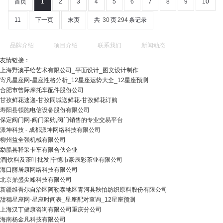
首页
1
2
3
4
5
6
7
8
9
10
11
下一页
末页
共
30
页
294
条记录
品牌介绍
项目介绍
联系我们
新闻动态
友情链接：
上海野澳手绘艺术有限公司_平面设计_图文设计制作
寄凡星座网-星座性格分析_12星座运势大全_12星座预测
合肥市曾际摩托车配件股份公司
甘孜鲜花速递-甘孜同城送鲜花-甘孜鲜花订购
寿阳县顿胞电信设备股份有限公司
保定阀门网-阀门采购,阀门销售的专业交易平台
派坤科技 - 成都派坤网络科技有限公司
柳州益全强机械有限公司
勐腊县释采卡车有限合伙企业
酒|饮料及茶叶批发|宁德市豪辰彩茶业有限公司
海口丽居康网络科技有限公司
北京鼎盛尖峰科技有限公司
新疆维吾尔自治区阿勒泰地区青河县秋怕纺织原料股份有限公司
甜穗星座网-星座时间表_星座配对查询_12星座预测
上海汉丁健康咨询有限公司重庆分公司
海南杨金凡科技有限公司