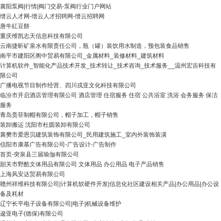
襄阳泵阀|行情|阀门交易-泵阀行业门户网站
缙云人才网-缙云人才招聘网-缙云招聘网
唐牛紅豆餅
重庆维凯志天信息科技有限公司
云南捷昕矿泉水有限责任公司，瓶（罐）装饮用水制造，预包装食品销售
南平市建阳区阁中贸易有限公司_金属材料_装修材料_建筑材料
计算机软件_智能化产品技术开发_技术转让_技术咨询_技术服务__温州宏吉科技有
限公司
广播电视节目制作经营、四川戎亚文化科技有限公司
临汾市开启酒店管理有限公司 酒店管理 住宿服务 住宿 公共浴室 洗浴 会务服务 保洁
服务
青岛贵菲制帽有限公司，帽子加工，帽子销售
装卸搬运 沈阳市杜圆装卸有限公司
襄樊市爱恩贝建筑装饰有限公司_民用建筑施工_室内外装饰装潢
信阳市康慕广告有限公司-广告设计-广告制作
首页-突泉县三届瑜伽有限公司
韶关市野酷文体用品有限公司 文体用品 办公用品 电子产品销售
上海风安达贸易有限公司
赣州祥维科技有限公司|计算机软硬件开发|信息化社区建设相关产品|办公用品|办公设
备及耗材
辽宁长平电子设备有限公司|电子|机械设备维护
逡亚电子(德保)有限公司